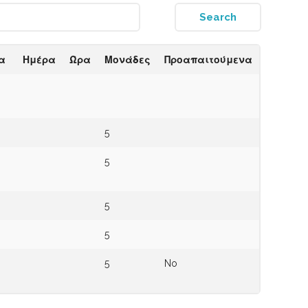
α
Ημέρα
Ώρα
Μονάδες
Προαπαιτούμενα
5
5
5
5
5
No