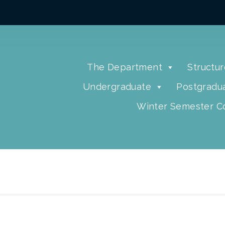
The Department
Structur
Undergraduate
Postgradu
Winter Semester Co