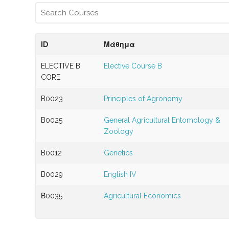
ID
Μάθημα
ELECTIVE B
Elective Course B
CORE
B0023
Principles of Agronomy
B0025
General Agricultural Entomology &
Zoology
B0012
Genetics
B0029
English IV
Β0035
Agricultural Economics