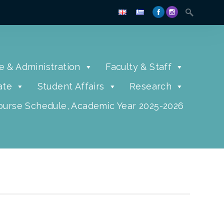
e & Administration
Faculty & Staff
ate
Student Affairs
Research
urse Schedule, Academic Year 2025-2026