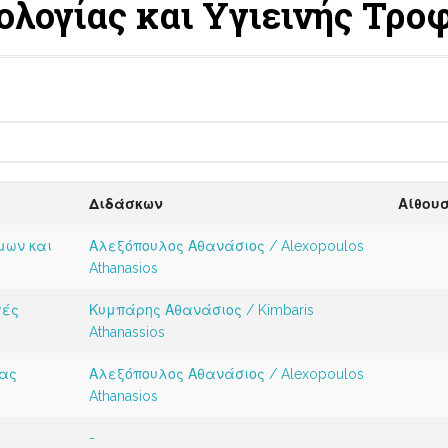
νολογίας και Υγιεινής Τρ
Διδάσκων
Αίθου
μων και
Αλεξόπουλος Αθανάσιος / Alexopoulos
Athanasios
γές
Κυμπάρης Αθανάσιος / Kimbaris
Athanassios
ίας
Αλεξόπουλος Αθανάσιος / Alexopoulos
Athanasios
-