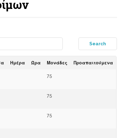
οφίμων
σα
Ημέρα
Ώρα
Μονάδες
Προαπαιτούμενα
7.5
7.5
7.5