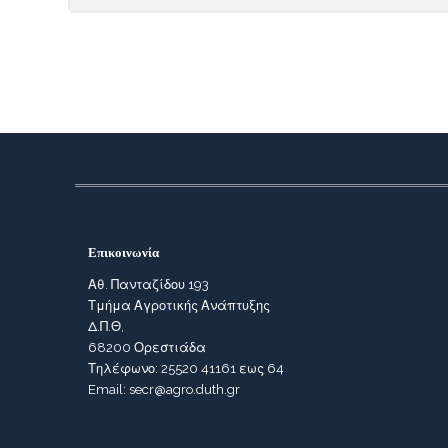
Επικοινωνία
Αθ. Πανταζίδου 193
Τμήμα Αγροτικής Ανάπτυξης
Δ.Π.Θ,
68200 Ορεστιάδα
Τηλέφωνο: 25520 41161 εως 64
Email: secr@agro.duth.gr