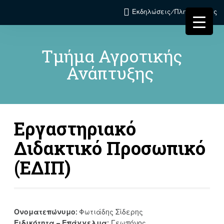
Εκδηλώσεις/Πληροφορίες
Τμήμα Αγροτικής
Ανάπτυξης
Εργαστηριακό
Διδακτικό Προσωπικό
(ΕΔΙΠ)
Ονοματεπώνυμο:
Φωτιάδης Σίδερης
Ειδικότητα – Επάγγελμα:
Γεωπόνος