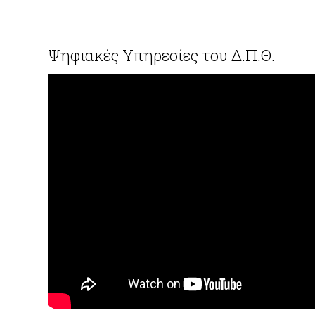
Ψηφιακές Υπηρεσίες του Δ.Π.Θ.