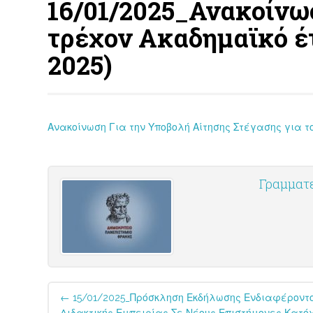
16/01/2025_Ανακοίνωσ
τρέχον Ακαδημαϊκό έτ
2025)
Ανακοίνωση Για την Υποβολή Αίτησης Στέγασης για τ
Γραμματ
Post
←
15/01/2025_Πρόσκληση Εκδήλωσης Ενδιαφέροντος
navigation