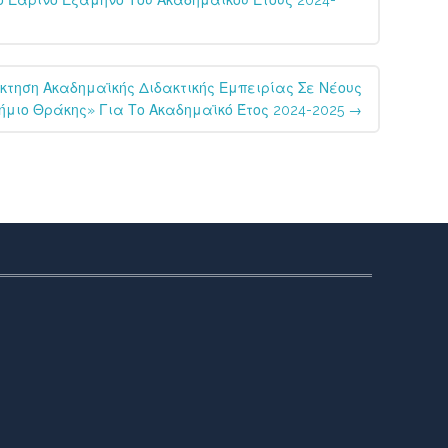
ο Εαρινό Εξάμηνο Του Ακαδημαϊκού Έτους 2024-
τηση Ακαδημαϊκής Διδακτικής Εμπειρίας Σε Νέους
ήμιο Θράκης» Για Το Ακαδημαϊκό Έτος 2024-2025
→