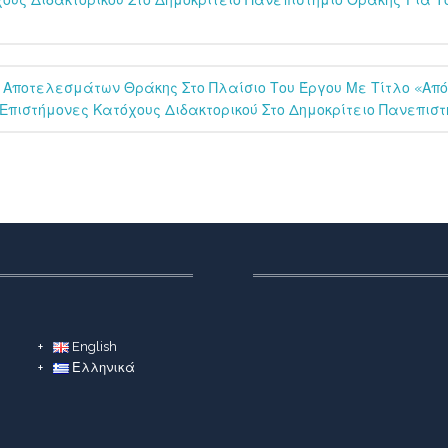
ους Διδακτορικού Στο Δημοκρίτειο Πανεπιστήμιο Θράκης¨για Τ
Αποτελεσμάτων Θράκης Στο Πλαίσιο Του Έργου Με Τίτλο «Απόκ
Επιστήμονες Κατόχους Διδακτορικού Στο Δημοκρίτειο Πανεπιστ
English
Ελληνικά