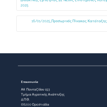
Διδακτικής Εμπειρίας Σε Νέους Επιστήμονες Κατόχ
2025
16/01/2025_Προσωρινός Πίνακας Κατάταξης 
Επικοινωνία
Αθ. Πανταζίδου 193
Τμήμα Αγροτικής Ανάπτυξης
Δ.Π.Θ,
68200 Ορεστιάδα