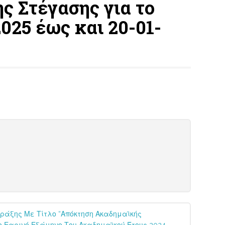
ς Στέγασης για το
025 έως και 20-01-
ράξης Με Τίτλο “Απόκτηση Ακαδημαϊκής