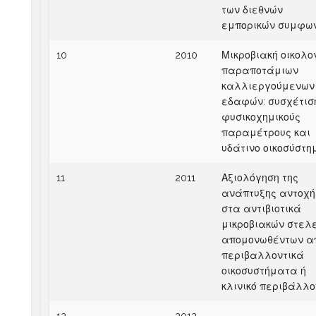
των διεθνών
εμπορικών συμφω
10
2010
Μικροβιακή οικολο
παραποτάμιων
καλλιεργούμενων
εδαφών: συσχέτισ
φυσικοχημικούς
παραμέτρους και
υδάτινο οικοσύστη
11
2011
Αξιολόγηση της
ανάπτυξης αντοχή
στα αντιβιοτικά
μικροβιακών στελ
απομονωθέντων α
περιβαλλοντικά
οικοσυστήματα ή
κλινικό περιβάλλο