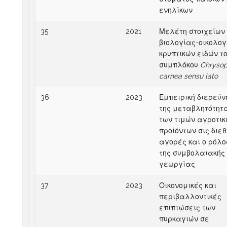
ενηλίκων
35
2021
Μελέτη στοιχείων 
βιολογίας-οικολογ
κρυπτικών ειδών τ
συμπλόκου
Chrysop
carnea sensu lato
36
2023
Εμπειρική διερεύν
της μεταβλητότητ
των τιμών αγροτικ
προίόντων σις διεθ
αγορές και ο ρόλο
της συμβολαιακής
γεωργίας
37
2023
Οικονομικές και
περιβαλλοντικές
επιπτώσεις των
πυρκαγιών σε