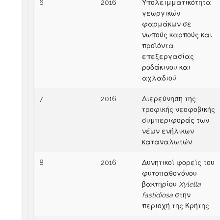
6
2016
Υπολειμματικότητα
γεωργικών
φαρμάκων σε
νωπούς καρπούς και
προϊόντα
επεξεργασίας
ροδάκινου και
αχλαδιού.
7
2016
Διερεύνηση της
τροφικής νεοφοβικής
συμπεριφοράς των
νέων ενήλικων
καταναλωτών
8
2016
Δυνητικοί φορείς του
φυτοπαθογόνου
βακτηρίου
Xylella
fastidiosa
στην
περιοχή της Κρήτης