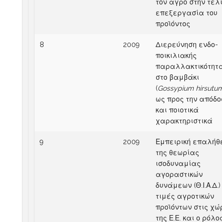
τον αγρό στην τελ
επεξεργασία του
προϊόντος
8
2009
Διερεύνηση ενδο-
ποικιλιακής
παραλλακτικότητ
στο βαμβάκι
(
Gossypium hirsutu
ως προς την απόδο
και ποιοτικά
χαρακτηριστικά
9
2009
Εμπειρική επαλήθ
της θεωρίας
ισοδυναμίας
αγοραστικών
δυνάμεων (Θ.Ι.Α.Δ.)
τιμές αγροτικών
προϊόντων στις χώ
της Ε.Ε. και ο ρόλο