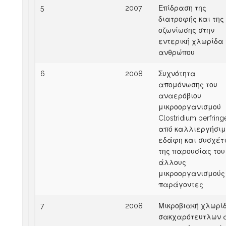
5
2007
Επίδραση της
διατροφής και της
οζωνίωσης στην
εντερική χλωρίδα 
ανθρώπου
6
2008
Συχνότητα
απομόνωσης του
αναερόβιου
μικροοργανισμού
Clostridium perfring
από καλλιεργήσι
εδάφη και συσχέτ
της παρουσίας του
άλλους
μικροοργανισμούς
παράγοντες
7
2008
Μικροβιακή χλωρί
σακχαρότευτλων 