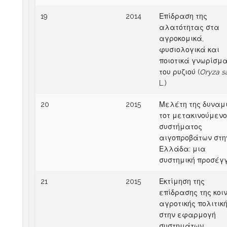
19
2014
Επίδραση της
αλατότητας στα
αγροκομικά,
φυσιολογικά και
ποιοτικά γνωρίσμ
του ρυζιού (
Oryza sa
L.)
20
2015
Μελέτη της δυναμ
τοτ μετακινούμενο
συστήματος
αιγοπροβάτων στη
Ελλάδα: μια
συστημική προσέγ
21
2015
Εκτίμηση της
επίδρασης της κοι
αγροτικής πολιτικ
στην εφαρμογή
συστημάτων