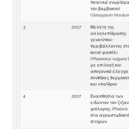
ποιοτικά γνωρίσμ
του βαμβακιού
(
Gossypium hirsutu
3
2007
Μελέτη της
αλληλεπίδρασης
γενοτύπου-
περιβάλλοντος στ
κοινό φασόλι
(
Phaseolus vulgaris
L
με επιλογή και
απογονικό έλεγχο
συνθήκες θερμοκηπ
και υπαίθρου
4
2007
Ευαισθησία των
ειδώντου του ζιζαν
φάλαρης
(Phalaris
στα αγρωστωδοκτ
σιτηρών