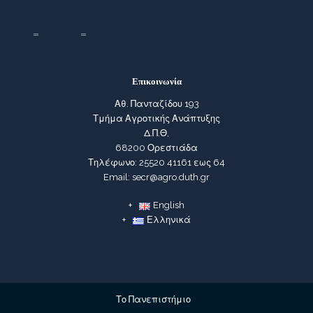
Επικοινωνία
Αθ. Πανταζίδου 193
Τμήμα Αγροτικής Ανάπτυξης
Δ.Π.Θ,
68200 Ορεστιάδα
Τηλέφωνο: 25520 41161 εως 64
Email: secr@agro.duth.gr
English
Ελληνικά
Το Πανεπιστήμιο