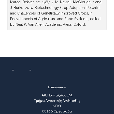
Marcel Dekker Inc., 1987. 2. M. Newell-McGloughlin and
J. Burke. 2014. Biotechnology Crop Adoption: Potential
and Challenges of Genetically Improved Crops, In
Encyclopedia of Agriculture and Food Systems, edited
by Neal K. Van Alfen, Academic Press, Oxford.
Επικοινωνία
Αθ. Πανταζίδου 193
Τμήμα Αγροτικής Ανάπτυξης
Δ.Π.Θ,
68200 Ορεστιάδα