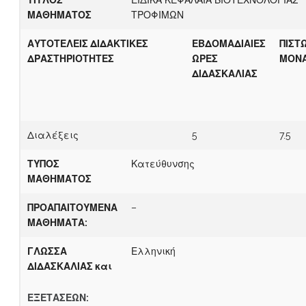
ΤΙΤΛΟΣ
ΕΙΔΙΚΑ ΚΕΦΑΛΑΙΑ ΒΙΟΤΕΧΝΟΛΟΓΙΑΣ
ΜΑΘΗΜΑΤΟΣ
ΤΡΟΦΙΜΩΝ
Α
ΥΤΟΤΕΛΕΙΣ ΔΙΔΑΚΤΙΚΕΣ
Ε
Β
ΔΟΜΑΔΙΑΙΕΣ
Π
ΙΣΤ
ΔΡΑΣΤΗΡΙΟΤΗΤΕΣ
ΩΡΕΣ
ΜΟΝ
ΔΙΔΑΣΚΑΛΙΑΣ
Διαλέξεις
5
7.5
ΤΥΠΟΣ
Κατεύθυνσης
ΜΑΘΗΜΑΤΟΣ
Π
ΡΟΑΠΑΙΤΟΥΜΕΝΑ
–
ΜΑΘΗΜΑΤΑ:
ΓΛΩΣΣΑ
Ελληνική
ΔΙΔΑΣΚΑΛΙΑΣ και
Ε
ΞΕΤΑΣΕΩΝ: