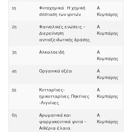
1η
Φυτοχημικά : Η χημική
Α.
σύσταση των φυτών.
Κυμπάρης
2η
Φαινολικές ενώσεις –
Α.
Διερεύνηση
Κυμπάρης
αντιοξειδωτικής δράσης.
3η
Αλκαλοειδή.
Α.
Κυμπάρης
4η
Οργανικά οξέα.
Α.
Κυμπάρης
5η
Κυτταρίνες-
Α.
ημικυτταρίνες, Πηκτίνες
Κυμπάρης
-Λιγνίνες .
6η
Αρωματικά και
Α.
φαρμακευτικά φυτά –
Κυμπάρης
Αιθέρια έλαια.