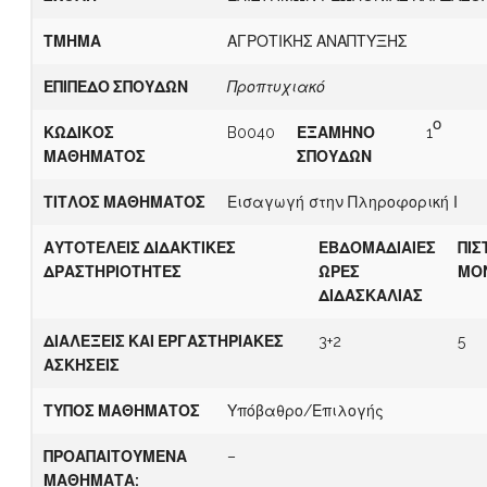
ΤΜΗΜΑ
ΑΓΡΟΤΙΚΗΣ ΑΝΑΠΤΥΞΗΣ
ΕΠ
Ι
Π
Ε
ΔΟ ΣΠΟΥΔΩΝ
Π
ροπτυχιακό
ο
Κ
Ω
ΔΙΚΟΣ
B0040
Ε
ΞΑΜΗΝΟ
1
ΜΑΘΗΜΑΤΟΣ
ΣΠΟΥΔΩΝ
ΤΙΤΛΟΣ ΜΑΘΗΜΑΤΟΣ
Εισαγωγή στην Πληροφορική Ι
Α
ΥΤΟΤΕΛΕΙΣ ΔΙΔΑΚΤΙΚΕΣ
Ε
Β
ΔΟΜΑΔΙΑΙΕΣ
Π
ΙΣ
ΔΡΑΣΤΗΡΙΟΤΗΤΕΣ
ΩΡΕΣ
ΜΟ
ΔΙΔΑΣΚΑΛΙΑΣ
ΔΙΑΛΕΞΕΙΣ ΚΑΙ ΕΡΓΑΣΤΗΡΙΑΚΕΣ
3+2
5
ΑΣΚΗΣΕΙΣ
ΤΥΠΟΣ ΜΑΘΗΜΑΤΟΣ
Υπόβαθρο/Επιλογής
Π
ΡΟΑΠΑΙΤΟΥΜΕΝΑ
–
ΜΑΘΗΜΑΤΑ: