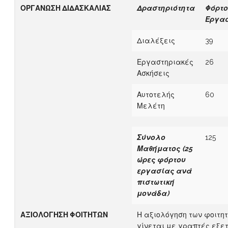
ΟΡΓΑΝΩΣΗ ΔΙΔΑΣΚΑΛΙΑΣ
Δραστηριότητα
Φόρτο
Εργα
Διαλέξεις
39
Εργαστηριακές
26
Ασκήσεις
Αυτοτελής
60
Μελέτη
Σύνολο
125
Μαθήματος
(25
ώρες φόρτου
εργασίας
α
νά
πιστωτική
μονάδα)
Α
ΞΙΟΛΟΓΗΣΗ ΦΟΙΤΗΤΩΝ
Η αξιολόγηση των φοιτη
γίνεται με γραπτές εξε