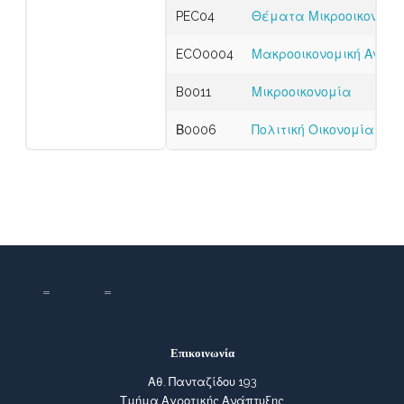
PEC04
Θέματα Μικροοικονομικ
ECO0004
Μακροοικονομική Ανάλ
B0011
Μικροοικονομία
Β0006
Πολιτική Οικονομία
Επικοινωνία
Αθ. Πανταζίδου 193
Τμήμα Αγροτικής Ανάπτυξης