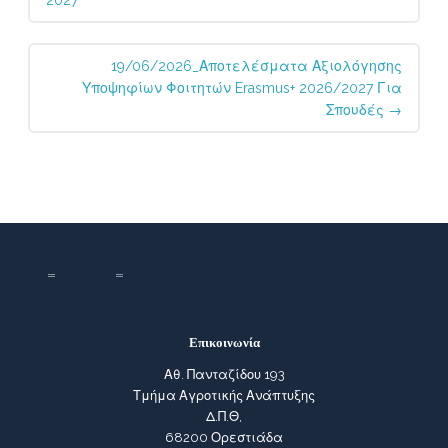
2027
19/06/2026_Αποτελέσματα Αξιολόγησης
Υποψηφίων Φοιτητών Erasmus+ 2026/2027 Για
Σπουδές
→
Επικοινωνία
Αθ. Πανταζίδου 193
Τμήμα Αγροτικής Ανάπτυξης
Δ.Π.Θ,
68200 Ορεστιάδα