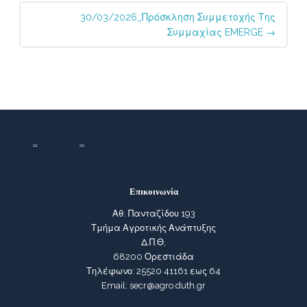
30/03/2026_Πρόσκληση Συμμετοχής Της
Συμμαχίας EMERGE
→
Επικοινωνία
Αθ. Πανταζίδου 193
Τμήμα Αγροτικής Ανάπτυξης
Δ.Π.Θ,
68200 Ορεστιάδα
Τηλέφωνο: 25520 41161 εως 64
Email: secr@agro.duth.gr