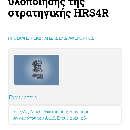
υλοποίησης της
στρατηγικής HRS4R
ΠΡΟΣΚΛΗΣΗ ΕΚΔΗΛΩΣΗΣ ΕΝΔΙΑΦΕΡΟΝΤΟΣ
Γραμματεία
Post
←
27/03/2026_Υποτροφίες Διονυσίου
navigation
Αγγελόπουλου Ακαδ. Έτους 2025-26