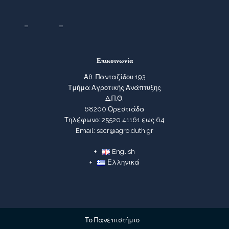
Επικοινωνία
Αθ. Πανταζίδου 193
Τμήμα Αγροτικής Ανάπτυξης
Δ.Π.Θ,
68200 Ορεστιάδα
Τηλέφωνο: 25520 41161 εως 64
Email: secr@agro.duth.gr
English
Ελληνικά
Το Πανεπιστήμιο