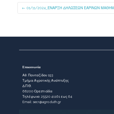
Post
←
01/11/2024_ΕΝΑΡΞΗ ΔΗΛΩΣΕΩΝ ΕΑΡΙΝΩΝ ΜΑΘΗΜ
navigation
Επικοινωνία
Αθ. Πανταζίδου 193
Τμήμα Αγροτικής Ανάπτυξης
Δ.Π.Θ,
68200 Ορεστιάδα
Τηλέφωνο: 25520 41161 εως 64
Email: secr@agro.duth.gr