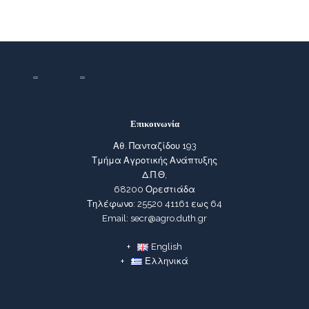
Επικοινωνία
Αθ. Πανταζίδου 193
Τμήμα Αγροτικής Ανάπτυξης
Δ.Π.Θ,
68200 Ορεστιάδα
Τηλέφωνο: 25520 41161 εως 64
Email: secr@agro.duth.gr
English
Ελληνικά