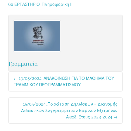
6ο ΕΡΓΑΣΤΗΡΙΟ_Πληροφορικη ΙΙ
Γραμματεία
Post
←
13/05/2024_ΑΝΑΚΟΙΝΩΣΗ ΓΙΑ ΤΟ ΜΑΘΗΜΑ ΤΟΥ
navigation
ΓΡΑΜΜΙΚΟΥ ΠΡΟΓΡΑΜΜΑΤΙΣΜΟΥ
15/05/2024_Παράταση Δηλώσεων – Διανομής
Διδακτικών Συγγραμμάτων Εαρινού Εξαμήνου
Ακαδ. Έτους 2023-2024
→