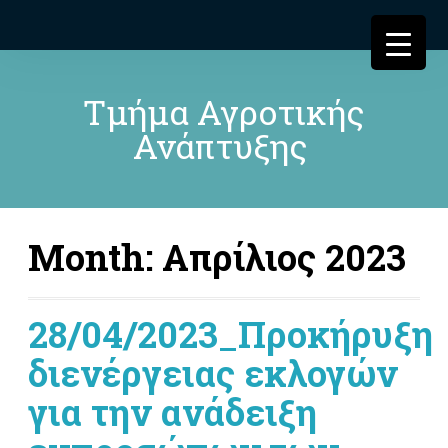
Τμήμα Αγροτικής
Ανάπτυξης
Month:
Απρίλιος 2023
28/04/2023_Προκήρυξη
διενέργειας εκλογών
για την ανάδειξη