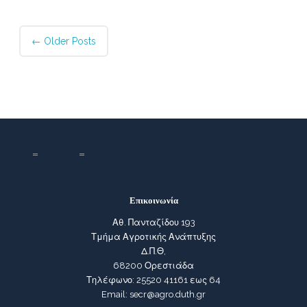
Post
←
Older Posts
navigation
Επικοινωνία
Αθ. Πανταζίδου 193
Τμήμα Αγροτικής Ανάπτυξης
Δ.Π.Θ,
68200 Ορεστιάδα
Τηλέφωνο: 25520 41161 εως 64
Email: secr@agro.duth.gr