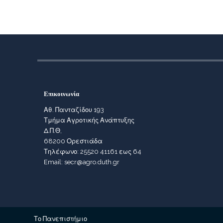
Επικοινωνία
Αθ. Πανταζίδου 193
Τμήμα Αγροτικής Ανάπτυξης
Δ.Π.Θ,
68200 Ορεστιάδα
Τηλέφωνο: 25520 41161 εως 64
Email: secr@agro.duth.gr
Το Πανεπιστήμιο