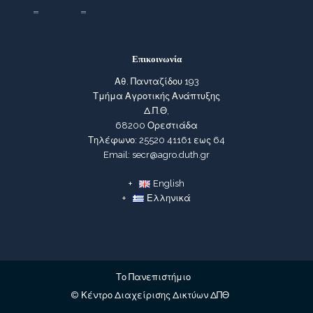
Επικοινωνία
Αθ. Πανταζίδου 193
Τμήμα Αγροτικής Ανάπτυξης
Δ.Π.Θ,
68200 Ορεστιάδα
Τηλέφωνο: 25520 41161 εως 64
Email: secr@agro.duth.gr
English
Ελληνικά
Το Πανεπιστήμιο
© Κέντρο Διαχείρισης Δικτύων ΔΠΘ