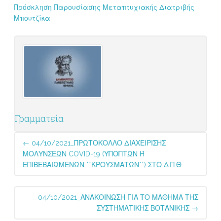
Πρόσκληση Παρουσίασης Μεταπτυχιακής Διατριβής
Μπουτζίκα
Γραμματεία
Post
←
04/10/2021_ΠΡΩΤΟΚΟΛΛΟ ΔΙΑΧΕΙΡΙΣΗΣ
navigation
ΜΟΛΥΝΣΕΩΝ COVID-19 (ΥΠΟΠΤΩΝ Ή
ΕΠΙΒΕΒΑΙΩΜΕΝΩΝ ΄΄ΚΡΟΥΣΜΑΤΩΝ΄΄) ΣΤΟ Δ.Π.Θ.
04/10/2021_ΑΝΑΚΟΙΝΩΣΗ ΓΙΑ ΤΟ ΜΑΘΗΜΑ ΤΗΣ
ΣΥΣΤΗΜΑΤΙΚΗΣ ΒΟΤΑΝΙΚΗΣ
→