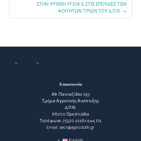
ΣΤΗΝ ΨΥΧΙΚΗ ΥΓΕΙΑ & ΣΤΙΣ ΣΠΟΥΔΕΣ ΤΩΝ
ΦΟΙΤΗΤΩΝ-ΤΡΙΩΝ ΤΟΥ Δ.Π.Θ.
→
Επικοινωνία
Αθ. Πανταζίδου 193
Τμήμα Αγροτικής Ανάπτυξης
Δ.Π.Θ,
68200 Ορεστιάδα
Τηλέφωνο: 25520 41161 εως 64
Email: secr@agro.duth.gr
English