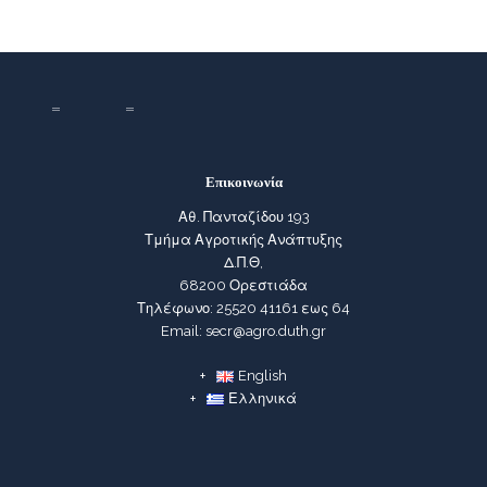
Επικοινωνία
Αθ. Πανταζίδου 193
Τμήμα Αγροτικής Ανάπτυξης
Δ.Π.Θ,
68200 Ορεστιάδα
Τηλέφωνο: 25520 41161 εως 64
Email: secr@agro.duth.gr
English
Ελληνικά