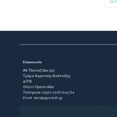
24/
Επικοινωνία
Αθ. Πανταζίδου 193
Τμήμα Αγροτικής Ανάπτυξης
Δ.Π.Θ,
68200 Ορεστιάδα
Τηλέφωνο: 25520 41161 εως 64
Email: secr@agro.duth.gr