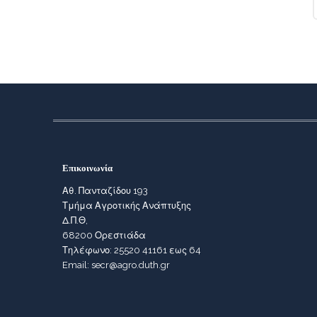
Επικοινωνία
Αθ. Πανταζίδου 193
Τμήμα Αγροτικής Ανάπτυξης
Δ.Π.Θ,
68200 Ορεστιάδα
Τηλέφωνο: 25520 41161 εως 64
Email: secr@agro.duth.gr