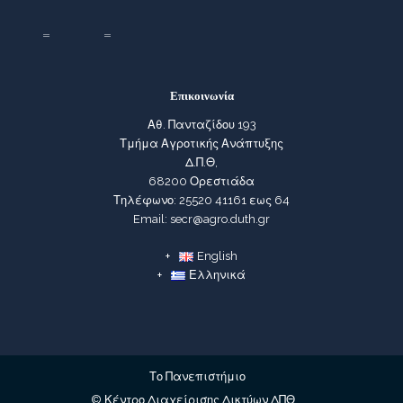
Επικοινωνία
Αθ. Πανταζίδου 193
Τμήμα Αγροτικής Ανάπτυξης
Δ.Π.Θ,
68200 Ορεστιάδα
Τηλέφωνο: 25520 41161 εως 64
Email: secr@agro.duth.gr
English
Ελληνικά
Το Πανεπιστήμιο
© Κέντρο Διαχείρισης Δικτύων ΔΠΘ