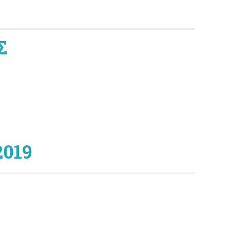
Σ
019