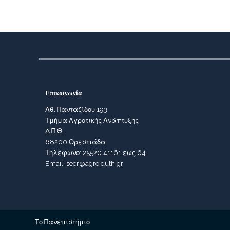
Επικοινωνία
Αθ. Πανταζίδου 193
Τμήμα Αγροτικής Ανάπτυξης
Δ.Π.Θ,
68200 Ορεστιάδα
Τηλέφωνο: 25520 41161 εως 64
Email: secr@agro.duth.gr
Το Πανεπιστήμιο