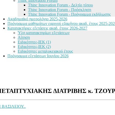
Thinc Innovation Forum
Thinc Innovation Forum - Δελτίο τύπου
Thinc Innovation Forum - Πρόσκληση
Thinc Innovation Forum - Πρόγραμμα εκδήλωσης
Ακαδημαϊκό ημερολόγιο 2025-2026
Πρόγραμμα μαθημάτων εαρινού εξαμήνου ακαδ. έτους 2025-202
Κατατακτήριες εξετάσεις ακαδ. έτους 2026-2027
Ύλη κατατακτηρίων εξετάσεων
Αίτηση
Ειδικότητες-ΙΕΚ (1)
Ειδικότητες-ΙΕΚ (2)
Ειδικότητες μεταλυκειακού έτους
Πρόγραμμα εξετάσεων Ιουνίου 2026
ΤΑΠΤΥΧΙΑΚΗΣ ΔΙΑΤΡΙΒΗΣ κ. ΤΖΟΥΡ
ΔΗ ΒΑΣΙΛΕΙΟΥ..