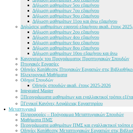
Δήλωση μαθημάτων 5ου εξαμήνου
Δήλωση μαθημάτων 7ου εξαμήνου
Δήλωση μαθημάτων 9ου εξαμήνου
Δήλωση μαθημάτων 11ου και άνω εξαμήνου
Δηλώσεις μαθημάτων εαρινού εξαμήνου ακαδ. έτους 2025
Δήλωση μαθημάτων 2ου εξαμήνου
Δήλωση μαθημάτων 4ου εξαμήνου
Δήλωση μαθημάτων 6ου εξαμήνου
Δήλωση μαθημάτων 8ου εξαμήνου
Δήλωση μαθημάτων 10ου εξαμήνου και άνω
Κανονισμός του Προγράμματος Προπτυχιακών Σπουδών
Πτυχιακές Εργασίες
Οδηγίες Κατάθεσης Πτυχιακών Εργασιών στις Βιβλιοθήκ
Ηλεκτρονικά Μαθήματα
Οδηγοί Σπουδών
Οδηγός σπουδών ακαδ. έτους 2025-2026
Integrated Master
Περιγράμματα μαθημάτων και εναλλακτικοί τρόποι εξέτα
Γενικοί Κανόνες Ασφάλειας Εργαστηρίου
Μεταπτυχιακά
Πληροφορίες – Πρόγραμμα Μεταπτυχιακών Σπουδών
Μαθήματα ΠΜΣ
Περιγράμματα μαθημάτων ΠΜΣ και εναλλακτικοί τρόποι ε
Οδηγίες Κατάθεσης Μεταπτυχιακών Εργασιών στις Βιβλι