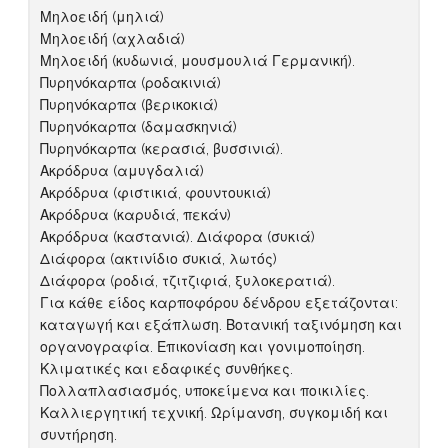
Μηλοειδή (μηλιά)
Μηλοειδή (αχλαδιά)
Μηλοειδή (κυδωνιά, μουσμουλιά Γερμανική).
Πυρηνόκαρπα (ροδακινιά)
Πυρηνόκαρπα (βερικοκιά)
Πυρηνόκαρπα (δαμασκηνιά)
Πυρηνόκαρπα (κερασιά, βυσσινιά).
Ακρόδρυα (αμυγδαλιά)
Ακρόδρυα (φιστικιά, φουντουκιά)
Ακρόδρυα (καρυδιά, πεκάν)
Ακρόδρυα (καστανιά). Διάφορα (συκιά)
Διάφορα (ακτινίδιο συκιά, λωτός)
Διάφορα (ροδιά, τζιτζιφιά, ξυλοκερατιά).
Για κάθε είδος καρποφόρου δένδρου εξετάζονται:
καταγωγή και εξάπλωση. Βοτανική ταξινόμηση και
οργανογραφία. Επικονίαση και γονιμοποίηση.
Κλιματικές και εδαφικές συνθήκες.
Πολλαπλασιασμός, υποκείμενα και ποικιλίες.
Καλλιεργητική τεχνική. Ωρίμανση, συγκομιδή και
συντήρηση.