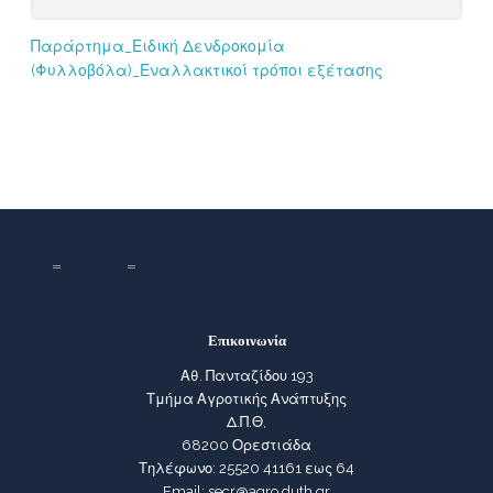
Παράρτημα_Ειδική Δενδροκομία
(Φυλλοβόλα)_Εναλλακτικοί τρόποι εξέτασης
Επικοινωνία
Αθ. Πανταζίδου 193
Τμήμα Αγροτικής Ανάπτυξης
Δ.Π.Θ,
68200 Ορεστιάδα
Τηλέφωνο: 25520 41161 εως 64
Email: secr@agro.duth.gr