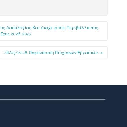
ος Δασολογίας Και Διαχείρισης Περιβάλλοντος
 Έτος 2026-2027
26/05/2026_Παρουσίαση Πτυχιακών Εργασιών
→