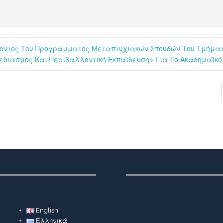
ροντος Του Προγράμματος Μεταπτυχιακών Σπουδών Του Τμήματ
εδιασμός Και Περιβαλλοντική Εκπαίδευση» Για Το Ακαδημαϊκό
English
Ελληνικά