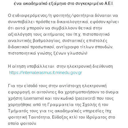
ένα ακαδημαϊκό εξάμηνο στο συγκεκριμένο Α.Ε.Ι.
Ο ενδιαφερόμενος/η φοιτητής/φοιτήτρια δύναται να
συνυποβάλει πρόσθετα δικαιολογητικά, εφόσον κρίνει
ότι αυτά μπορούν να συμβάλλουν θετικά στην
αξιολόγηση τους αιτήματος του (π.χ. πιστοποιητικό
αναλυτικής βαθμολογίας, συστατικές επιστολές
διδακτικού προσωπικού, αντίγραφο τίτλων σπουδών,
πιστοποιητικά γνώσης ξένων γλωσσών)
Η αίτηση υποβάλλεται στην ηλεκτρονική διεύθυνση
https://internalerasmus.it.minedu.gov.gr
Για την είσοδό τους στην αντίστοιχη ηλεκτρονική
εφαρμογή, οι αιτούντες θα χρησιμοποιήσουν το όνομα
χρήστη (username) και τον κωδικό (password) που τους
χορηγήθηκε από τη Γραμματεία της Σχολής ή του
Τμήματός τους για τις ακαδημαϊκές υπηρεσίες (πχ
φοιτητική Ταυτότητα, Εύδοξος κτλ) του Ιδρύματος στο
οποίο φοιτούν.