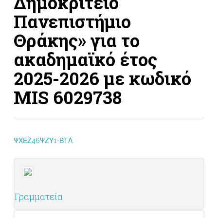
Δημοκρίτειο
Πανεπιστήμιο
Θράκης» για το
ακαδημαϊκό έτος
2025-2026 με κωδικό
ΜIS 6029738
ΨΧΕΖ46ΨΖΥ1-ΒΤΛ
Γραμματεία
Post