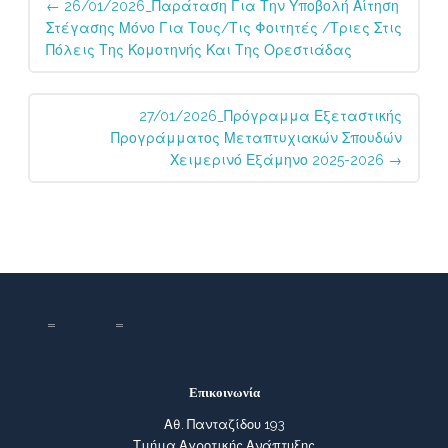
←
26/01/2026_Παράταση Για Την Υποβολή Αίτηση
navigation
Στέγασης Μόνο Για Τους/τις Φοιτητές /τριες Στις
Πόλεις Της Κομοτηνής Και Της Ορεστιάδας
27/01/2026_Πρόγραμμα Εξεταστικής
Προγράμματος Μεταπτυχιακών Σπουδών
Χειμερινό Εξάμηνο 2025-2026
→
Επικοινωνία
Αθ. Πανταζίδου 193
Τμήμα Αγροτικής Ανάπτυξης