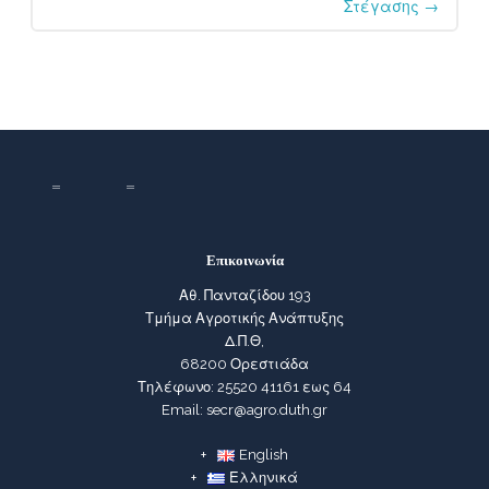
Στέγασης
→
Επικοινωνία
Αθ. Πανταζίδου 193
Τμήμα Αγροτικής Ανάπτυξης
Δ.Π.Θ,
68200 Ορεστιάδα
Τηλέφωνο: 25520 41161 εως 64
Email: secr@agro.duth.gr
English
Ελληνικά