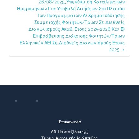
26/08/2025_Υπενθύμιση Καταληκτικών
Ημερομηνιών Για Υποβολή Αιτήσεων Στο Πλαίσιο
Των Προγραμμάτων Α) Χρηματοδότησης
Συμμετοχής Φοιτητών/τριων Σε Διεθνείς
Διαγωνισμούς Ακαδ. Έτους 2025-2026 Και Β)
Επιβράβευσης Διάκρισης Φοιτητών/τριων
Ελληνικών ΑΕΙ Σε Διεθνείς Διαγωνισμούς Έτους
2025
→
Επικοινωνία
Αθ. Πανταζίδου 193
Τμήμα Αγροτικής Ανάπτυξης