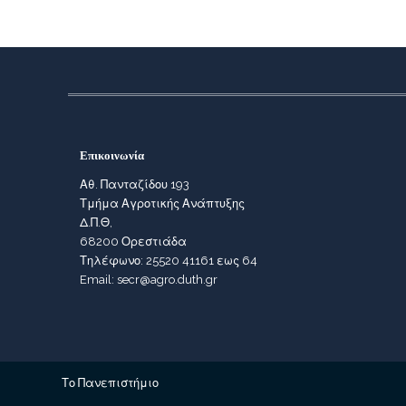
Επικοινωνία
Αθ. Πανταζίδου 193
Τμήμα Αγροτικής Ανάπτυξης
Δ.Π.Θ,
68200 Ορεστιάδα
Τηλέφωνο: 25520 41161 εως 64
Email: secr@agro.duth.gr
Το Πανεπιστήμιο