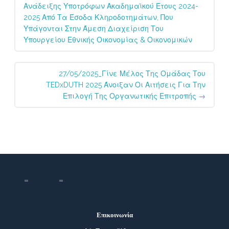
navigation
Ανάδειξης Υποτρόφων Ακαδημαϊκού Έτους 2024-
2025 Από Τα Έσοδα Κληροδοτημάτων, Που
Υπάγονται Στην Άμεση Διαχείριση Του
Υπουργείου Εθνικής Οικονομίας & Οικονομικών
27/05/2025_Γίνε Μέλος Της Ομάδας Του
TEDxDUTH 2025 Άνοιξαν Οι Αιτήσεις Για Την
Επιλογή Της Οργανωτικής Επιτροπής
→
Επικοινωνία