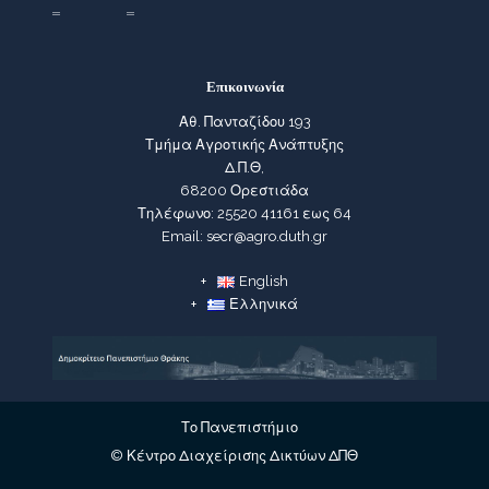
Επικοινωνία
Αθ. Πανταζίδου 193
Τμήμα Αγροτικής Ανάπτυξης
Δ.Π.Θ,
68200 Ορεστιάδα
Τηλέφωνο: 25520 41161 εως 64
Email: secr@agro.duth.gr
English
Ελληνικά
Το Πανεπιστήμιο
© Κέντρο Διαχείρισης Δικτύων ΔΠΘ