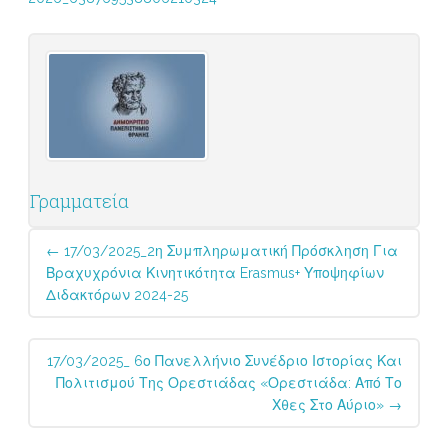
Γραμματεία
Post
←
17/03/2025_2η Συμπληρωματική Πρόσκληση Για
navigation
Βραχυχρόνια Κινητικότητα Erasmus+ Υποψηφίων
Διδακτόρων 2024-25
17/03/2025_ 6ο Πανελλήνιο Συνέδριο Ιστορίας Και
Πολιτισμού Της Ορεστιάδας «Ορεστιάδα: Από Το
Χθες Στο Αύριο»
→