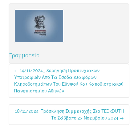
Γραμματεία
Post
←
14/11/2024_ Χορήγηση Προπτυχιακών
navigation
Υποτροφιών Από Τα Έσοδα Διαφόρων
Κληροδοτημάτων Του Εθνικού Και Καποδιστριακού
Πανεπιστημίου Αθηνών
18/11/2024_Πρόσκληση Συμμετοχής Στο TEDxDUTH
Το Σάββατο 23 Νοεμβρίου 2024
→