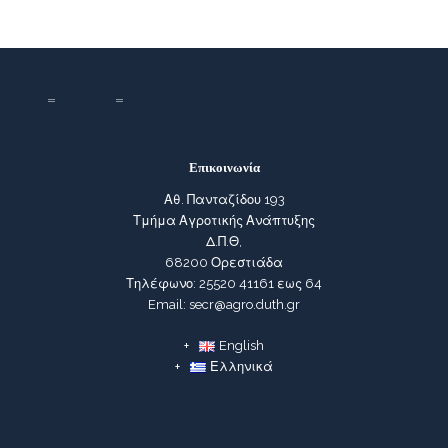
Επικοινωνία
Αθ. Πανταζίδου 193
Τμήμα Αγροτικής Ανάπτυξης
Δ.Π.Θ,
68200 Ορεστιάδα
Τηλέφωνο: 25520 41161 εως 64
Email: secr@agro.duth.gr
English
Ελληνικά