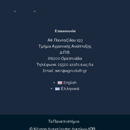
Επικοινωνία
Αθ. Πανταζίδου 193
Τμήμα Αγροτικής Ανάπτυξης
Δ.Π.Θ,
68200 Ορεστιάδα
Τηλέφωνο: 25520 41161 εως 64
Email: secr@agro.duth.gr
English
Ελληνικά
Το Πανεπιστήμιο
© Κέντρο Διαχείρισης Δικτύων ΔΠΘ