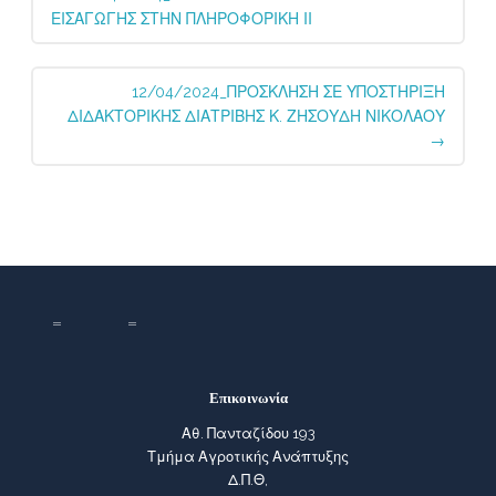
navigation
ΕΙΣΑΓΩΓΗΣ ΣΤΗΝ ΠΛΗΡΟΦΟΡΙΚΗ ΙΙ
12/04/2024_ΠΡΟΣΚΛΗΣΗ ΣΕ ΥΠΟΣΤΗΡΙΞΗ
ΔΙΔΑΚΤΟΡΙΚΗΣ ΔΙΑΤΡΙΒΗΣ Κ. ΖΗΣΟΥΔΗ ΝΙΚΟΛΑΟΥ
→
Επικοινωνία
Αθ. Πανταζίδου 193
Τμήμα Αγροτικής Ανάπτυξης
Δ.Π.Θ,