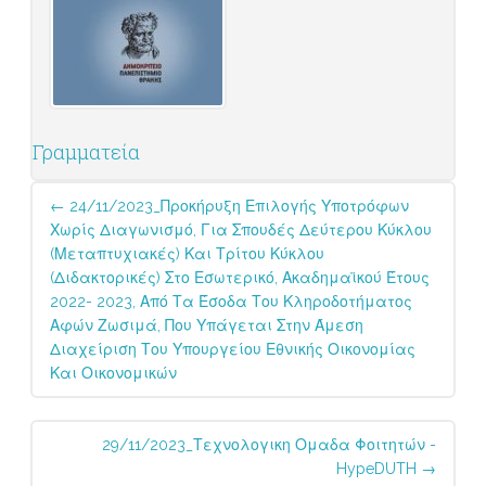
Γραμματεία
Post
←
24/11/2023_Προκήρυξη Επιλογής Υποτρόφων
navigation
Χωρίς Διαγωνισμό, Για Σπουδές Δεύτερου Κύκλου
(μεταπτυχιακές) Και Τρίτου Κύκλου
(διδακτορικές) Στο Εσωτερικό, Ακαδημαϊκού Έτους
2022- 2023, Από Τα Έσοδα Του Κληροδοτήματος
Αφών Ζωσιμά, Που Υπάγεται Στην Άμεση
Διαχείριση Του Υπουργείου Εθνικής Οικονομίας
Και Οικονομικών
29/11/2023_Τεχνολογικη Ομαδα Φοιτητών -
HypeDUTH
→