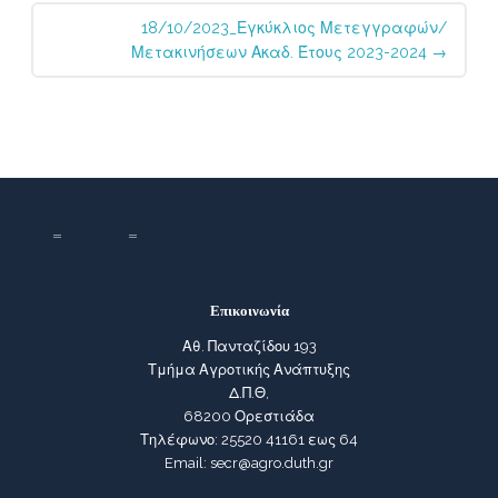
18/10/2023_Εγκύκλιος Μετεγγραφών/
Μετακινήσεων Ακαδ. Έτους 2023-2024
→
Επικοινωνία
Αθ. Πανταζίδου 193
Τμήμα Αγροτικής Ανάπτυξης
Δ.Π.Θ,
68200 Ορεστιάδα
Τηλέφωνο: 25520 41161 εως 64
Email: secr@agro.duth.gr