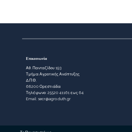
Επικοινωνία
Αθ. Πανταζίδου 193
Τμήμα Αγροτικής Ανάπτυξης
Δ.Π.Θ,
68200 Ορεστιάδα
Τηλέφωνο: 25520 41161 εως 64
Email: secr@agro.duth.gr