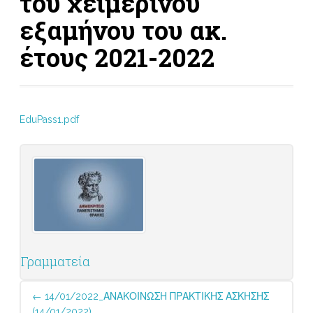
του χειμερινού
εξαμήνου του ακ.
έτους 2021-2022
EduPass1.pdf
Γραμματεία
Post
←
14/01/2022_ΑΝΑΚΟΙΝΩΣΗ ΠΡΑΚΤΙΚΗΣ ΑΣΚΗΣΗΣ
navigation
(14/01/2022)