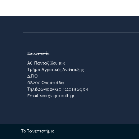
Επικοινωνία
Αθ. Πανταζίδου 193
Τμήμα Αγροτικής Ανάπτυξης
Δ.Π.Θ,
68200 Ορεστιάδα
Τηλέφωνο: 25520 41161 εως 64
Email: secr@agro.duth.gr
Το Πανεπιστήμιο