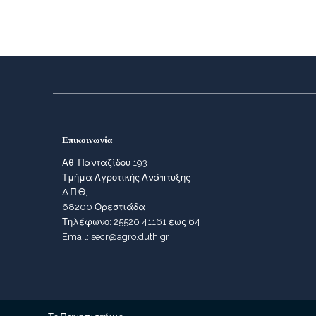
Επικοινωνία
Αθ. Πανταζίδου 193
Τμήμα Αγροτικής Ανάπτυξης
Δ.Π.Θ,
68200 Ορεστιάδα
Τηλέφωνο: 25520 41161 εως 64
Email: secr@agro.duth.gr