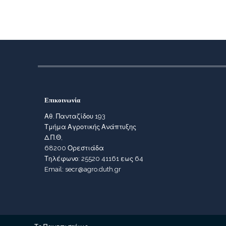
Επικοινωνία
Αθ. Πανταζίδου 193
Τμήμα Αγροτικής Ανάπτυξης
Δ.Π.Θ,
68200 Ορεστιάδα
Τηλέφωνο: 25520 41161 εως 64
Email: secr@agro.duth.gr