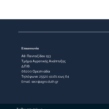
Επικοινωνία
Αθ. Πανταζίδου 193
Τμήμα Αγροτικής Ανάπτυξης
Δ.Π.Θ,
68200 Ορεστιάδα
Τηλέφωνο: 25520 41161 εως 64
Email: secr@agro.duth.gr