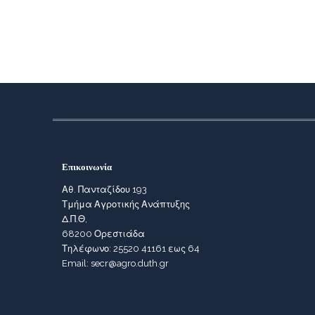
Επικοινωνία
Αθ. Πανταζίδου 193
Τμήμα Αγροτικής Ανάπτυξης
Δ.Π.Θ,
68200 Ορεστιάδα
Τηλέφωνο: 25520 41161 εως 64
Email: secr@agro.duth.gr